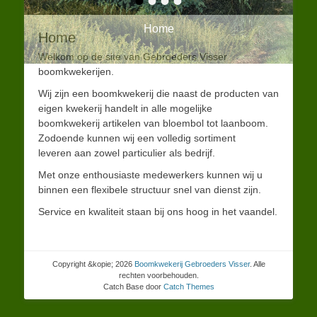
•
•
•
•
Home
Home
Gepost op
door
Erwin
Welkom op de site van Gebroeders Visser
boomkwekerijen.
Wij zijn een boomkwekerij die naast de producten van
eigen kwekerij handelt in alle mogelijke
boomkwekerij artikelen van bloembol tot laanboom.
Zodoende kunnen wij een volledig sortiment
leveren aan zowel particulier als bedrijf.
Met onze enthousiaste medewerkers kunnen wij u
binnen een flexibele structuur snel van dienst zijn.
Service en kwaliteit staan bij ons hoog in het vaandel.
Copyright &kopie; 2026
Boomkwekerij Gebroeders Visser
. Alle
rechten voorbehouden.
Catch Base door
Catch Themes