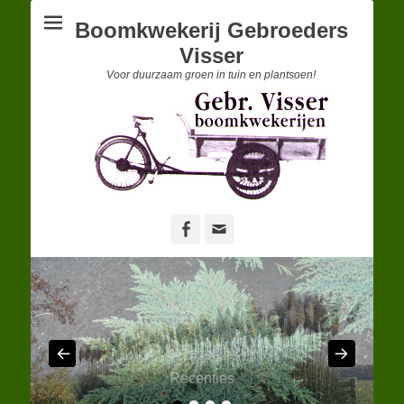
Boomkwekerij Gebroeders
Visser
Voor duurzaam groen in tuin en plantsoen!
Facebook
E-
mail
Recenties
Gepost op
door
Erwin